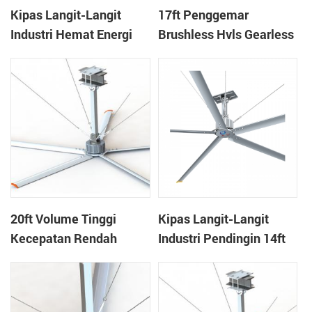
Kipas Langit-Langit
17ft Penggemar
Industri Hemat Energi
Brushless Hvls Gearless
Besar Untuk Bengkel
Untuk Gudang Logistik
24ft
20ft Volume Tinggi
Kipas Langit-Langit
Kecepatan Rendah
Industri Pendingin 14ft
Harga Rendah
Besar Alami Untuk
Penggemar Hvls Untuk
Rumah Sapi
Pabrik