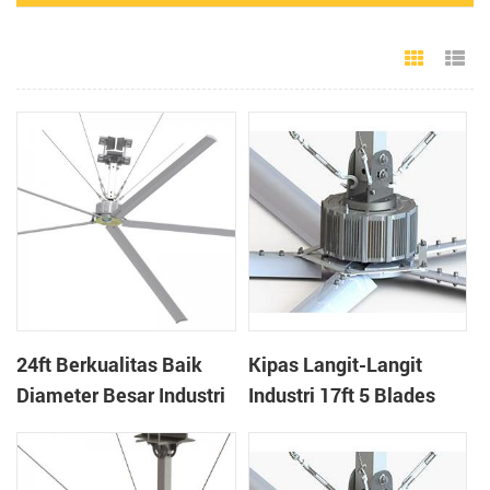
Grid Vie
Li
24ft Berkualitas Baik
Kipas Langit-Langit
Diameter Besar Industri
Industri 17ft 5 Blades
Hvls Kipas Langit-Langit
Volume Tinggi
Untuk Gudang
Kecepatan Rendah