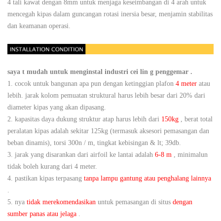
4 tali kawat dengan 8mm untuk menjaga keseimbangan di 4 arah untuk
mencegah kipas dalam guncangan rotasi inersia besar, menjamin stabilitas
dan keamanan operasi.
saya
t mudah untuk menginstal
industri
cei
lin
g penggemar
.
1.
cocok untuk bangunan apa pun dengan ketinggian plafon
4 meter
atau
lebih. jarak kolom pemuatan struktural harus lebih besar dari 20% dari
diameter kipas yang akan dipasang.
2.
kapasitas daya dukung struktur atap harus lebih dari
150kg
, berat total
peralatan kipas adalah sekitar 125kg (termasuk aksesori pemasangan dan
beban dinamis), torsi 300n / m, tingkat kebisingan & lt; 39db.
3.
jarak yang disarankan dari airfoil ke lantai adalah
6-8 m
, minimalun
tidak boleh kurang dari 4 meter.
4.
pastikan kipas terpasang
tanpa lampu gantung atau penghalang lainnya
.
5.
nya
tidak merekomendasikan
untuk pemasangan di situs
dengan
sumber panas atau jelaga
.