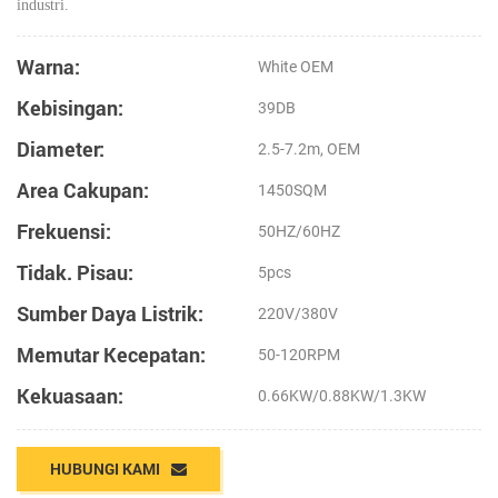
industri.
Warna:
White OEM
Kebisingan:
39DB
Diameter:
2.5-7.2m, OEM
Area Cakupan:
1450SQM
Frekuensi:
50HZ/60HZ
Tidak. Pisau:
5pcs
Sumber Daya Listrik:
220V/380V
Memutar Kecepatan:
50-120RPM
Kekuasaan:
0.66KW/0.88KW/1.3KW
HUBUNGI KAMI