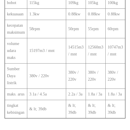
bobot
115kg
109kg
105kg
100kg
kekuasaan
1.3kw
0.88kw
0.88kw
0.88kw
kecepatan
58rpm
50rpm
55rpm
60rpm
maksimum
volume
14515m3
12560m3
10747m3
udara
15197m3 / mnt
/ mnt
/ mnt
/ mnt
maks
Sumber
380v /
380v /
380v /
Daya
380v / 220v
220v
220v
220v
listrik
maks. arus
3.1a / 4.5a
2.2a / 3a
1.8a / 3a
1.8a / 3a
tingkat
& lt;
& lt;
& lt;
& lt; 39db
kebisingan
39db
39db
39db