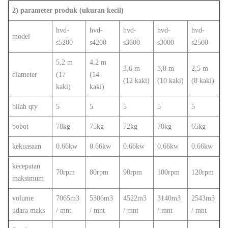
2) parameter produk (ukuran kecil)
hvd-
hvd-
hvd-
hvd-
hvd-
model
s5200
s4200
s3600
s3000
s2500
5,2 m
4,2 m
3,6 m
3,0 m
2,5 m
diameter
(17
(14
(12 kaki)
(10 kaki)
(8 kaki)
kaki)
kaki)
bilah qty
5
5
5
5
5
bobot
78kg
75kg
72kg
70kg
65kg
kekuasaan
0.66kw
0.66kw
0.66kw
0.66kw
0.66kw
kecepatan
70rpm
80rpm
90rpm
100rpm
120rpm
maksimum
volume
7065m3
5306m3
4522m3
3140m3
2543m3
udara maks
/ mnt
/ mnt
/ mnt
/ mnt
/ mnt