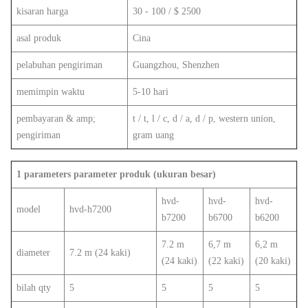
kisaran harga
30 - 100 / $ 2500
asal produk
Cina
pelabuhan pengiriman
Guangzhou, Shenzhen
memimpin waktu
5-10 hari
pembayaran & amp;
t / t, l / c, d / a, d / p, western union,
pengiriman
gram uang
1 parameters parameter produk (ukuran besar)
hvd-
hvd-
hvd-
model
hvd-h7200
b7200
b6700
b6200
7.2 m
6,7 m
6,2 m
diameter
7.2 m (24 kaki)
(24 kaki)
(22 kaki)
(20 kaki)
bilah qty
5
5
5
5