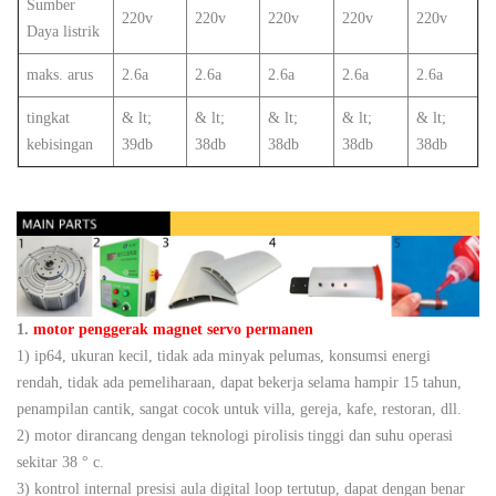
Sumber
220v
220v
220v
220v
220v
Daya listrik
maks. arus
2.6a
2.6a
2.6a
2.6a
2.6a
tingkat
& lt;
& lt;
& lt;
& lt;
& lt;
kebisingan
39db
38db
38db
38db
38db
1.
motor penggerak magnet servo permanen
1) ip64, ukuran kecil, tidak ada minyak pelumas, konsumsi energi
rendah, tidak ada pemeliharaan, dapat bekerja selama hampir 15 tahun,
penampilan cantik, sangat cocok untuk villa, gereja, kafe, restoran, dll.
2) motor dirancang dengan teknologi pirolisis tinggi dan suhu operasi
sekitar 38 ° c.
3) kontrol internal presisi aula digital loop tertutup, dapat dengan benar