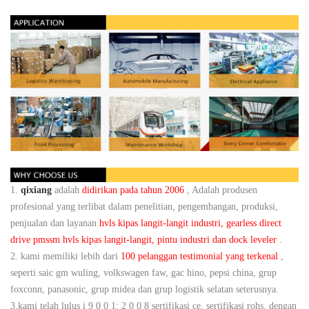
1.
qixiang
adalah
didirikan pada tahun 2006
, Adalah produsen
profesional yang terlibat dalam penelitian, pengembangan, produksi,
penjualan dan layanan
hvls kipas langit-langit industri, gearless direct
drive pmssm hvls kipas langit-langit, pintu industri dan dock leveler
.
2. kami memiliki lebih dari
100 pelanggan testimonial yang terkenal
,
seperti saic gm wuling, volkswagen faw, gac hino, pepsi china, grup
foxconn, panasonic, grup midea dan grup logistik selatan seterusnya.
3.kami telah lulus i 9 0 0 1: 2 0 0 8 sertifikasi ce, sertifikasi rohs. dengan