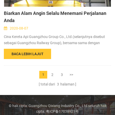
Biarkan Alam Angin Selalu Menemani Perjalanan
Anda
2020-08-07
Cina Kereta Api Guangzhou Group Co., Ltd.(selanjutnya disebut
sebagai Guangzhou Railway Group), bersama-sama dengan
Guangzhou Qixiang Industry Co., Ltd. (selanjutnya disebut sebagai
BACA LEBIH LAJUT
Qixiang), memberikan angin alami untuk penumpang, karyawan,
motor, mobil, dan kereta bawah tanah yang membawa setiap
orang ke arah tujuan. Menurut statistik, pada akhir tahun 2019,
total jumlah karyawan di Guangzhou Ra...
2
3
>>
1
total dari
3
halaman
© hak cipta: Guangzhou Qixiang Industry Co., Ltd seluruh hak
cipta.
粤ICP备17038921号