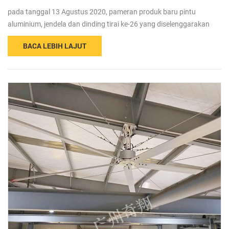
pada tanggal 13 Agustus 2020, pameran produk baru pintu
aluminium, jendela dan dinding tirai ke-26 yang diselenggarakan
oleh komite pintu, jendela dan dinding tirai aluminium dari asosiasi
BACA LEBIH LAJUT
struktur logam konstruksi Cina dibuka dengan megah di pameran
perdagangan dunia poli guangzhou. pameran ini berfokus pada
peluncuran produk baru, teknologi baru, dan solusi baru untuk
industri pintu, jendela, da...