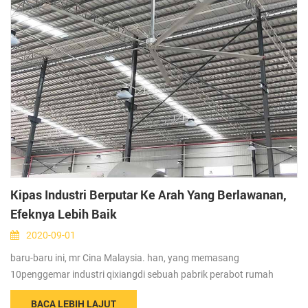
Kipas Industri Berputar Ke Arah Yang Berlawanan,
Efeknya Lebih Baik
2020-09-01
baru-baru ini, mr Cina Malaysia. han, yang memasang
10penggemar industri qixiangdi sebuah pabrik perabot rumah
tangga, memberi tahu staf penjualan qixiang bahwa cuaca di
BACA LEBIH LAJUT
malaysia panas dan lingkungan menjadi lebih panas setelah kipas