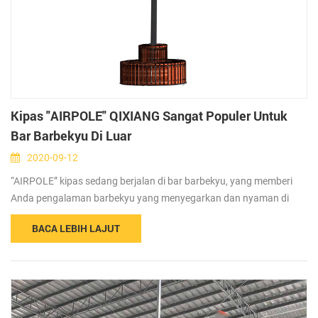
Kipas "AIRPOLE" QIXIANG Sangat Populer Untuk
Bar Barbekyu Di Luar
2020-09-12
“AIRPOLE” kipas sedang berjalan di bar barbekyu, yang memberi
Anda pengalaman barbekyu yang menyegarkan dan nyaman di
musim panas untuk mengucapkan selamat tinggal pada asap
BACA LEBIH LAJUT
berminyak dan berkeringat. “AIRPOLE” adalah seri luar ruangan
QIXIANG drive langsung PMSSM HVLS kipas dengan keunggulan
waterproof, bebas perawatan, hemat energi, aman dan tampan.
The bentuk keseluruhan adalah bernilai tinggi ...