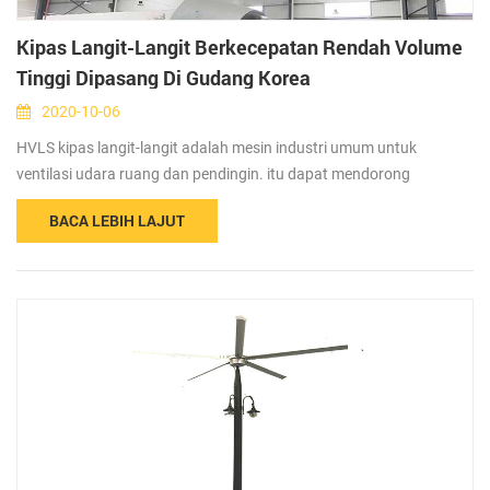
Kipas Langit-Langit Berkecepatan Rendah Volume
Tinggi Dipasang Di Gudang Korea
2020-10-06
HVLS kipas langit-langit adalah mesin industri umum untuk
ventilasi udara ruang dan pendingin. itu dapat mendorong
sejumlah besar udara ke tanah, dan membentuk ketinggian
BACA LEBIH LAJUT
tertentu dari lapisan udara di tanah secara horizontal bergerak,
meningkatkan sirkulasi udara di seluruh ruang. The keuntungan
dari hal ini disebabkan oleh cakupan tanah yang serba dan sirkulasi
udara tiga dimensi. banyak digunak...