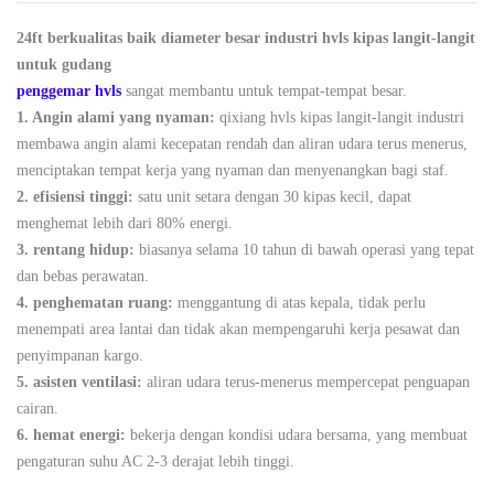
24ft berkualitas baik diameter besar industri hvls kipas langit-langit
untuk gudang
penggemar hvls
sangat membantu untuk tempat-tempat besar.
1. Angin alami yang nyaman:
qixiang hvls kipas langit-langit industri
membawa angin alami kecepatan rendah dan aliran udara terus menerus,
menciptakan tempat kerja yang nyaman dan menyenangkan bagi staf.
2. efisiensi tinggi:
satu unit setara dengan 30 kipas kecil, dapat
menghemat lebih dari 80% energi.
3. rentang hidup:
biasanya selama 10 tahun di bawah operasi yang tepat
dan bebas perawatan.
4. penghematan ruang:
menggantung di atas kepala, tidak perlu
menempati area lantai dan tidak akan mempengaruhi kerja pesawat dan
penyimpanan kargo.
5. asisten ventilasi:
aliran udara terus-menerus mempercepat penguapan
cairan.
6. hemat energi:
bekerja dengan kondisi udara bersama, yang membuat
pengaturan suhu AC 2-3 derajat lebih tinggi.