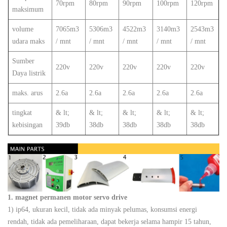
70rpm
80rpm
90rpm
100rpm
120rpm
maksimum
volume
7065m3
5306m3
4522m3
3140m3
2543m3
udara maks
/ mnt
/ mnt
/ mnt
/ mnt
/ mnt
Sumber
220v
220v
220v
220v
220v
Daya listrik
maks. arus
2.6a
2.6a
2.6a
2.6a
2.6a
tingkat
& lt;
& lt;
& lt;
& lt;
& lt;
kebisingan
39db
38db
38db
38db
38db
1. magnet permanen motor servo drive
1) ip64, ukuran kecil, tidak ada minyak pelumas, konsumsi energi
rendah, tidak ada pemeliharaan, dapat bekerja selama hampir 15 tahun,