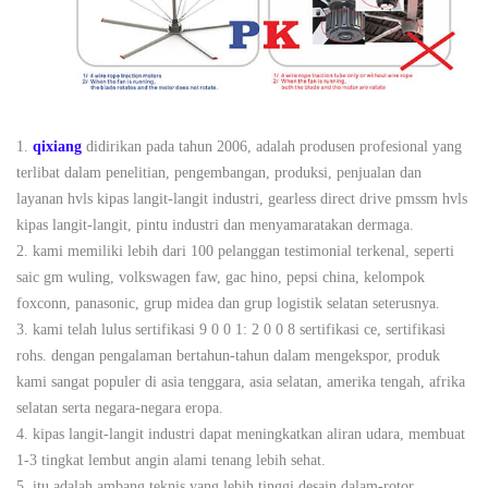
1.
qixiang
didirikan pada tahun 2006, adalah produsen profesional yang
terlibat dalam penelitian, pengembangan, produksi, penjualan dan
layanan hvls kipas langit-langit industri, gearless direct drive pmssm hvls
kipas langit-langit, pintu industri dan menyamaratakan dermaga.
2. kami memiliki lebih dari 100 pelanggan testimonial terkenal, seperti
saic gm wuling, volkswagen faw, gac hino, pepsi china, kelompok
foxconn, panasonic, grup midea dan grup logistik selatan seterusnya.
3. kami telah lulus sertifikasi 9 0 0 1: 2 0 0 8 sertifikasi ce, sertifikasi
rohs. dengan pengalaman bertahun-tahun dalam mengekspor, produk
kami sangat populer di asia tenggara, asia selatan, amerika tengah, afrika
selatan serta negara-negara eropa.
4. kipas langit-langit industri dapat meningkatkan aliran udara, membuat
1-3 tingkat lembut angin alami tenang lebih sehat.
5. itu adalah ambang teknis yang lebih tinggi desain dalam-rotor,