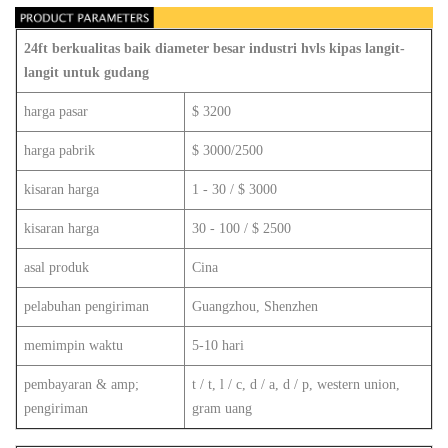
24ft berkualitas baik diameter besar industri hvls kipas langit-
langit untuk gudang
harga pasar
$ 3200
harga pabrik
$ 3000/2500
kisaran harga
1 - 30 / $ 3000
kisaran harga
30 - 100 / $ 2500
asal produk
Cina
pelabuhan pengiriman
Guangzhou, Shenzhen
memimpin waktu
5-10 hari
pembayaran & amp;
t / t, l / c, d / a, d / p, western union,
pengiriman
gram uang