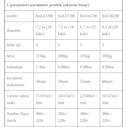
1 parameters parameter produk (ukuran besar)
model
hvd-h7200
hvd-b7200
hvd-b6700
hvd-b6200
7.2 m (24
7.2 m (24
6,7 m (22
6,2 m (20
diameter
kaki)
kaki)
kaki)
kaki)
bilah qty
5
5
5
5
berat
115kg
109kg
105kg
100kg
kekuasaan
1.3kw
0.88kw
0.88kw
0.88kw
kecepatan
58rpm
50rpm
55rpm
60rpm
maksimum
volume udara
15197m3 /
14515m3 /
12560m3 /
10747m3 /
maks
mnt
mnt
mnt
mnt
Sumber Daya
380v /
380v /
380v /
380v /
listrik
220v
220v
220v
220v