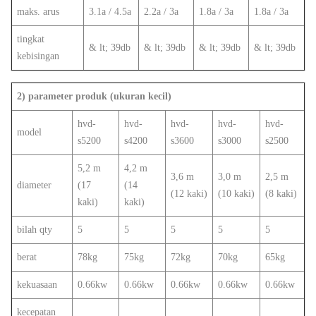
maks. arus
3.1a / 4.5a
2.2a / 3a
1.8a / 3a
1.8a / 3a
tingkat
& lt; 39db
& lt; 39db
& lt; 39db
& lt; 39db
kebisingan
2) parameter produk (ukuran kecil)
hvd-
hvd-
hvd-
hvd-
hvd-
model
s5200
s4200
s3600
s3000
s2500
5,2 m
4,2 m
3,6 m
3,0 m
2,5 m
diameter
(17
(14
(12 kaki)
(10 kaki)
(8 kaki)
kaki)
kaki)
bilah qty
5
5
5
5
5
berat
78kg
75kg
72kg
70kg
65kg
kekuasaan
0.66kw
0.66kw
0.66kw
0.66kw
0.66kw
kecepatan