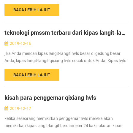
bengkel. dan kemudian masuk ke bisnis komersial. apakah itu
BACA LEBIH LAJUT
benar-benar...
teknologi pmssm terbaru dari kipas langit-langit hvls besar di Cina
2019-12-16
jika Anda mencari kipas langit-langit hvls besar di gedung besar
Anda, kipas langit-langit qixiang hvls cocok untuk Anda. Kipas hvls
adalah kipas mekanis yang berdiameter 24ft. mereka
BACA LEBIH LAJUT
memindahkan volu...
kisah para penggemar qixiang hvls
2019-12-17
ketika seseorang memikirkan penggemar hvls mereka akan
memikirkan kipas langit-langit berdiameter 24 kaki. ukuran kipas
langit-langit dengan cepat menjadi kecil mengingat ukuran yang