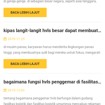
di gereja-gereja. di sebagian besar negara, seperti asia tenggara,
timur tengah, afrika dan sebagainya. negara-negara ini panas
BACA LEBIH LAJUT
sepanj...
kipas langit-langit hvls besar dapat membuat lingkungan dingin dan nyaman
2019-11-25
di musim panas, karyawan harus menderita lingkungan panas
tinggi, yang membuatnya sulit bagi mereka untuk fokus, mengarah
pada efisiensi rendah dan akurasi rendah. manajer produksi
BACA LEBIH LAJUT
menghadapi tantanga...
bagaimana fungsi hvls penggemar di fasilitas logistik
2019-12-03
tentang bagaimana penggemar hvls berfungsi dalam gudang
fasilitas logistik dan fasilitas logistik umumnya mencakup rekaman